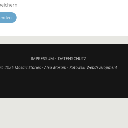
eichern.
IMPRESSUM
DATENSCHUTZ
© 2026
Mosaic Stories
Alea Mosaik
Kotowski Webdevelopment