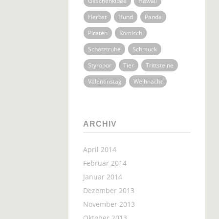
Geschenkidee
Hawaii
Herbst
Hund
Panda
Piraten
Römisch
Schatztruhe
Schmuck
Styropor
Tier
Trittsteine
Valentinstag
Weihnacht
ARCHIV
April 2014
Februar 2014
Januar 2014
Dezember 2013
November 2013
Oktober 2013