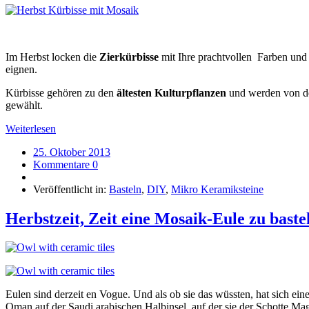
Im Herbst locken die
Zierkürbisse
mit Ihre prachtvollen Farben und 
eignen.
Kürbisse gehören zu den
ältesten Kulturpflanzen
und werden von de
gewählt.
Weiterlesen
25. Oktober 2013
Kommentare 0
Veröffentlicht in:
Basteln
,
DIY
,
Mikro Keramiksteine
Herbstzeit, Zeit eine Mosaik-Eule zu baste
Eulen sind derzeit en Vogue. Und als ob sie das wüssten, hat sich 
Oman auf der Saudi arabischen Halbinsel, auf der sie der Schotte Ma