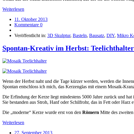
Weiterlesen
11. Oktober 2013
Kommentare 0
Veröffentlicht in:
3D Skulptur
,
Basteln
,
Bausatz
,
DIY
,
Mikro Ke
Spontan-Kreativ im Herbst: Teelichthalte
Wenn der Herbst naht und die Tage kürzer werden, werden die Inne
Spontan entschloss ich mich, das Kerzenglas mit einem Mosaik-Kranz
Die Erfindung der Kerze liegt mindestens 5000 Jahre zurück und hat
Sie bestanden aus Stroh, Hanf oder Schilfrohr, das in Fett oder Harz
Die „moderne“ Kerze wurde erst von den
Römern
Mitte des zweiten 
Weiterlesen
27. September 2013