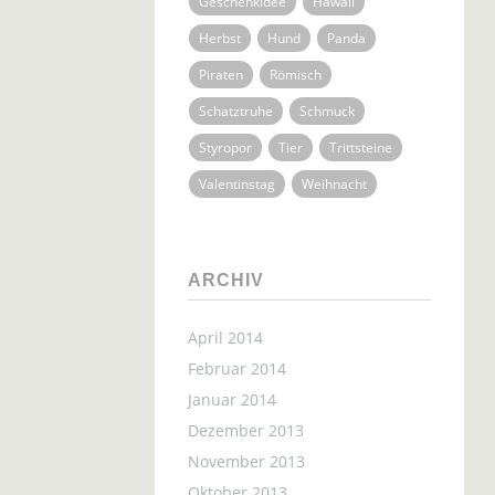
Geschenkidee
Hawaii
Herbst
Hund
Panda
Piraten
Römisch
Schatztruhe
Schmuck
Styropor
Tier
Trittsteine
Valentinstag
Weihnacht
ARCHIV
April 2014
Februar 2014
Januar 2014
Dezember 2013
November 2013
Oktober 2013