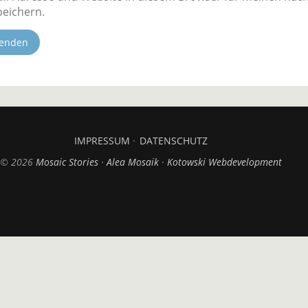
eichern.
IMPRESSUM
DATENSCHUTZ
© 2026
Mosaic Stories
Alea Mosaik
Kotowski Webdevelopment